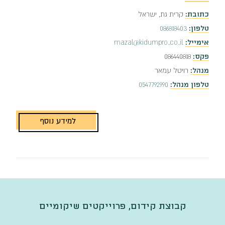
כתובת:
קרית גת, ישראל
טלפון:
086818403
אימייל:
mazal@kidumpro.co.il
פקס:
086440818
מנהל:
רויטל עמאר
טלפון מנהל:
0547792990
למידע נוסף
קבוצת קידום, פרוייקטים שיקומיים