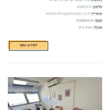
טלפון:
0508676731
אימייל:
kineret.tkfula@kidumpro.co.il
פקס:
153508676731
מנהל:
מאיה גרס
למידע נוסף