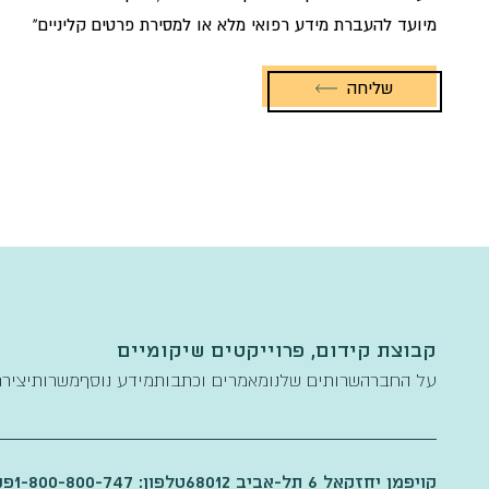
מיועד להעברת מידע רפואי מלא או למסירת פרטים קליניים"
שליחה
קבוצת קידום, פרוייקטים שיקומיים
על החברה
שרותים שלנו
מאמרים וכתבות
מידע נוסף
משרות
יציר
קויפמן יחזקאל 6 תל-אביב 68012
טלפון: 1-800-800-747
פקס: 