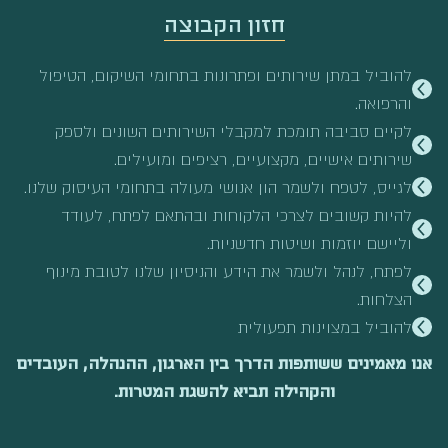
חזון הקבוצה
להוביל במתן שירותים ופתרונות בתחומי השיקום, הטיפול
והרפואה.
לקיים סביבה תומכת למקבלי השירותים השונים ולספק
שירותים אישיים, מקצועיים, רציפים ומועילים.
לגייס, לטפח ולשמר הון אנושי מעולה בתחומי העיסוק שלנו.
להיות קשובים לצרכי הלקוחות ובהתאם לפתח, לעודד
וליישם יוזמות ושיטות חדשניות.
לפתח, לנהל ולשמר את הידע והניסיון שלנו לטובת מינוף
הצלחות.
להוביל במצוינות תפעולית
אנו מאמינים ששותפות הדרך בין הארגון, ההנהלה, העובדים
והקהילה תביא להשגת המטרות.