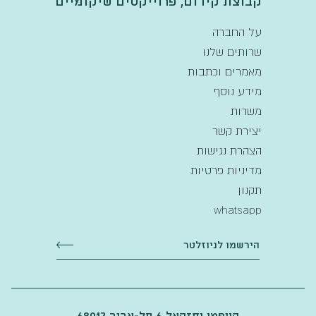
קבוצת קידום, פרוייקטים שיקומיים
על החברה
שרותים שלנו
מאמרים וכתבות
מידע נוסף
משרות
יצירת קשר
הצהרת נגישות
מדיניות פרטיות
תקנון
whatsapp
קויפמן יחזקאל 6 תל-אביב 68012