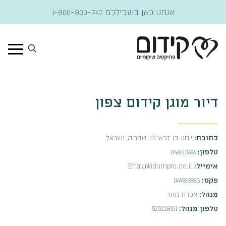
דלג לתוכן
אנחנו כאן בשבילכם
1-800-800-747
דיור מוגן קידום צפון
כתובת:
יוחנן בן זכאי 13, טבריה, ישראל
טלפון:
046413666
אימייל:
Efrat@kidumpro.co.il
פקס:
049818983
מנהל:
אפרת מוזר
טלפון מנהל:
525228151