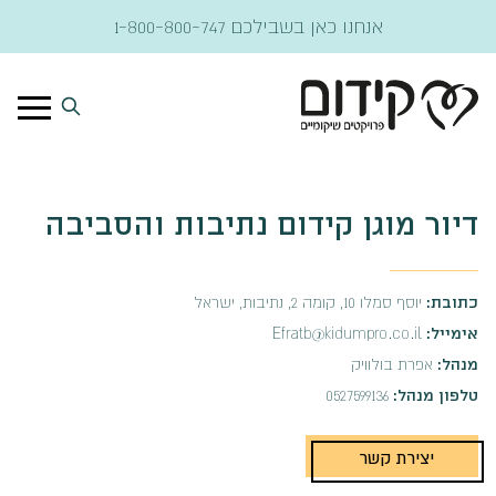
דלג לתוכן
אנחנו כאן בשבילכם
1-800-800-747
דיור מוגן קידום נתיבות והסביבה
כתובת:
יוסף סמלו 10, קומה 2, נתיבות, ישראל
אימייל:
Efratb@kidumpro.co.il
מנהל:
אפרת בולוויק
טלפון מנהל:
0527599136
יצירת קשר