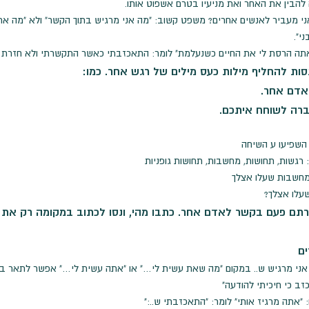
הבין את האחר ואת מניעיו בטרם אשפוט אותו.
אני מעביר לאנשים אחרים? משפט קשוב: "מה אני מרגיש בתוך הקשר" ולא "מה את
י".
אתה הרסת לי את החיים כשנעלמת" לומר: התאכזבתי כאשר התקשרתי ולא חזרת א
סות להחליף מילות כעס מילים של רגש אחר. כמו:
אדם אחר.
ברה לשוחח איתכם.
 השפיעו ע השיחה
רגשות, תחושות, מחשבות, תחושות גופניות
מחשבות שעלו אצלך
עלו אצלך?
תם פעם בקשר לאדם אחר. כתבו מהי, ונסו לכתוב במקומה רק את 
ים
ני מרגיש ש.. במקום "מה שאת עשית לי…" או "אתה עשית לי…" אפשר לתאר בל
ב כי חיכיתי להודעה"
"אתה מרגיז אותי" לומר: "התאכזבתי ש..:"