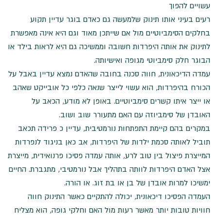
עשויים להפוך
רעים בעיני אותו תינוק שלמעשה גם כאדם בוגר עדיין תקוע
בחלקים הסימביוטיים מול אם שייתכן מאוד וגם היא אינה מאפשרת
לתינוק את אותה היפרדות חשובה וממשיכה גם היא לראות בילד או
הבוגר חלק סימביוטי מגופה ואישיותה.
עמדה הדיכאונית, חווה סכנה בחובה שהאדם נמצא עדיין באבל על
הכורח בהיפרדות, הוא עשוי לייצר שנאה כלפי כל אובייקט שאהב
או ייצר איתו קשרים סימביוטיים. באופן לא מודע, הכאב על
האובדן של סימביוזה עם האם מתעורר שוב ושוב.
במקרים בהם קיימת התפתחות נורמטיבית, עדיין כ פרידה תכאב
תוביל לאותה סכמת ילדות של היפרדות, אב כאן בניגוד לנפרדות
המייצרת פיצול בין טוב לרע, אותה עמדה פסיכו פרנואידית, מייצרת
אצל האדם היפרדות לוותה בתהליך אבל נורמטיבי, מתגברת. החיים
ימשיכו למרות אובדן של בן או בת זוג. או הורה.
העמדה הפסיכו דיכאונית, יכולה להתקיים כאשר התינוק חווה
חוויות טובות יותר מאשר רעות מול האם וחלקי גופה, הוא מצליח