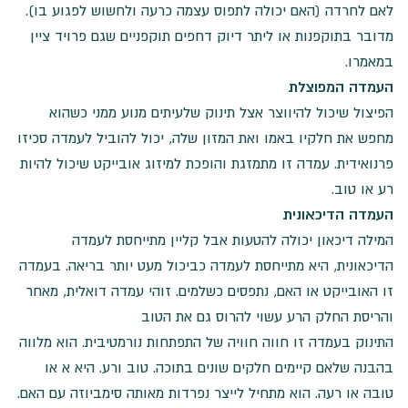
לאם לחרדה (האם יכולה לתפוס עצמה כרעה ולחשוש לפגוע בו).
מדובר בתוקפנות או ליתר דיוק דחפים תוקפניים שגם פרויד ציין
במאמרו.
העמדה המפוצלת
הפיצול שיכול להיווצר אצל תינוק שלעיתים מנוע ממני כשהוא
מחפש את חלקיו באמו ואת המזון שלה, יכול להוביל לעמדה סכיזו
פרנואידית. עמדה זו מתמזגת והופכת למיזוג אובייקט שיכול להיות
רע או טוב.
העמדה
הדיכאונית
המילה דיכאון יכולה להטעות אבל קליין מתייחסת לעמדה
הדיכאונית, היא מתייחסת לעמדה כביכול מעט יותר בריאה. בעמדה
זו האובייקט או האם, נתפסים כשלמים. זוהי עמדה דואלית, מאחר
והריסת החלק הרע עשוי להרוס גם את הטוב
התינוק בעמדה זו חווה חוויה של התפתחות נורמטיבית. הוא מלווה
בהבנה שלאם קיימים חלקים שונים בתוכה. טוב ורע. היא א או
טובה או רעה. הוא מתחיל לייצר נפרדות מאותה סימביוזה עם האם.