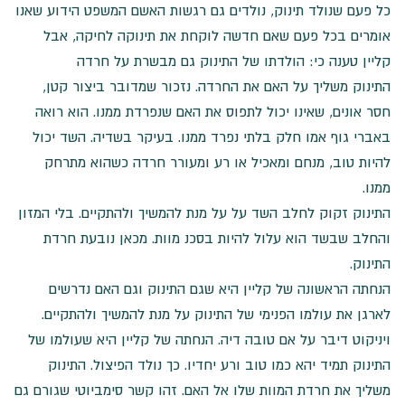
כל פעם שנולד תינוק, נולדים גם רגשות האשם המשפט הידוע שאנו
אומרים בכל פעם שאם חדשה לוקחת את תינוקה לחיקה, אבל
קליין טענה כי: הולדתו של התינוק גם מבשרת על חרדה
התינוק משליך על האם את החרדה. נזכור שמדובר ביצור קטן,
חסר אונים, שאינו יכול לתפוס את האם שנפרדת ממנו. הוא רואה
באברי גוף אמו חלק בלתי נפרד ממנו. בעיקר בשדיה. השד יכול
להיות טוב, מנחם ומאכיל או רע ומעורר חרדה כשהוא מתרחק
ממנו.
התינוק זקוק לחלב השד על על מנת להמשיך ולהתקיים. בלי המזון
והחלב שבשד הוא עלול להיות בסכנ מוות. מכאן נובעת חרדת
התינוק.
הנחתה הראשונה של קליין היא שגם התינוק וגם האם נדרשים
לארגן את עולמו הפנימי של התינוק על מנת להמשיך ולהתקיים.
ויניקוט דיבר על אם טובה דיה. הנחתה של קליין היא שעולמו של
התינוק תמיד יהא כמו טוב ורע יחדיו. כך נולד הפיצול. התינוק
משליך את חרדת המוות שלו אל האם. זהו קשר סימביוטי שגורם גם