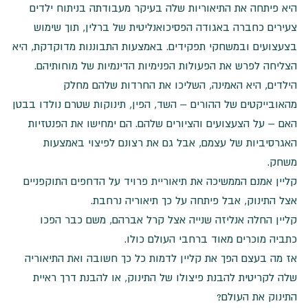
היא פיתחה את התיאוריות שלה בעיקר מעבודתה בניתוח ילדים
צעירים כחברה באגודה הפסיכואנליטית של ברלין, תוך שימוש
בצעצועים ובמשחקי תפקידים. באמצעות התבוננות מדוקדקת, היא
הצליחה לפרש את הפעולות הפנימיות הדינמיות של מוחותיהם.
הילדים, היא האמינה, השליכו את החרדות שלהם מחלק
מהאובייקטים של ההורים – השד, הפין, תינוקות שטרם נולדו בבטן
האם – על הצעצועים והציורים שלהם. הם ימחישו את הפנטזיות
האגרסיביות של עצמם, אבל גם את רצונם לפיצוי באמצעות
משחק.
קליין אמנם הממשיכה את תיאוריית פרויד על הדחפים התוקפניים
אצל התינוק, אבל פיתחה על כך תיאוריה נרחבת.
קליין החלה אנליזה שנייה אצל קרל אברהם, משם כבר הפכו
כתביה מוכרים מאוד ברחבי העולם כולו.
אז מה בעצם הפך את קליין לדמות כל כך חשובה ואת התיאוריה
שלה לקריטית להבנת פיצולו של התינוק, או להבנת דרך ראיית
התינוק את העולם?