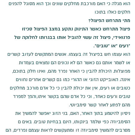
הוא מגלה כי האם מורכבת מחלקים שונים וכך הוא מסוגל להפנים
חלקים כאלו בתוכו
מתי מתרחש הפיצול?
פיצול מתרחש כאשר התינוק נתקע במצב הפיצול סכיזו
פרנואידי, פיצול זה עשוי להוביל אותו בבגרותו לחלוקה של
"רעים "או "טובים".
הוא עצמו חש בפיצול זה בעצמו. אנשים המתקשים לעזוב קשרים
או לשמר אותם גם כאשר הם לא נכונים הם נמצאים בעמדות
מפוצלות. היכולת להבין כי האחר נפרד מהם, ואינו חלק בתוכם,
איננה. האובייקט הזוגי או ההורי כמו גם קשרים אחרים נחווים
כטובים או רעים, אין את יכולת להבין כי כל אדם מורכב מחלקים
טובים ורעים כאחד, וכי כל אדם שהם בקשר איתו,והפך למפרד
מהם לפתע לאחר קשר סימביוטי.
ניסיון להיטמע בתוך האחר, האם, בני הזוג יאפשר להמשיך את
הסימביוזה כפי שלמד בינקותו, הינם בבחינת טובים. באים ם
מסרבים להמשיך סימביוזה זו ומתעקשים לראות עצמם נפרדים, הם