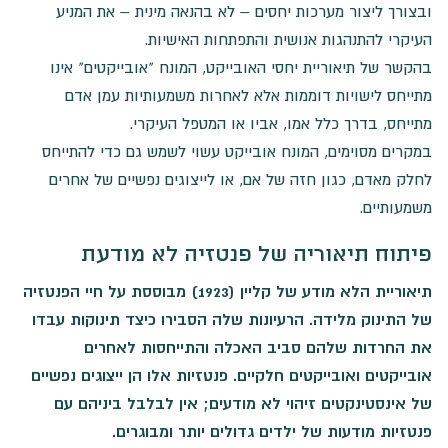
ובצורך ליצור מערכות יחסים – לא בהנאה מינית – את המניע
העיקרי להתנהגות אנושית והתפתחות האישיות.
בהקשר של תיאוריית יחסי האובייקט, המונח "אובייקטים" אינו
מתייחס לישויות דוממות אלא לאחרות משמעותיות עמן אדם
מתייחס, בדרך כלל אמו, אביו או המטפל העיקרי.
במקרים מסוימים, המונח אובייקט עשוי לשמש גם כדי להתייחס
לחלק מאדם, כגון חזה של אם, או לייצוגים נפשיים של אחרים
משמעותיים.
פיתוח תיאוריה של פנטזיה לא מודעת
תיאוריית הלא מודע של קליין (1923) מבוססת על חיי הפנטזיה
של התינוק מלידה. הרעיונות שלה הסבירו כיצד תינוקות עבדו
את החרדות שלהם סביב האכלה והתייחסות לאחרים
אובייקטים ואובייקטים חלקיים. פנטזיות אלו הן ייצוגים נפשיים
של אינסטינקטים זיהוי לא מודעים; אין לבלבל ביניהם עם
פנטזיות מודעות של ילדים גדולים יותר ומבוגרים.