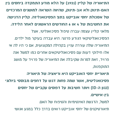
התיאוריה של קליין (1921) על הלא מודע התמקדה ביחסים בין
האם-תינוק ולא אב-תינוק, שהיווה השראה למושגים המרכזיים
של אסכולת יחסי אובייקט בתוך הפסיכואנליזה. קליין הדגישה
את החשיבות של 4 או 6 החודשים הראשונים לאחר הלידה.
מלאני קליין עצמה עברה טיפול פסיכואנליטי, אצל
הפסיכואנליטיקאי הנודע פרנצי. היא עבדה בעיקר מול ילדים.
התיאוריה שלה עוררה עניין בקהילה המקצועית, אם כי היו לה אי
אלו חילוקי דעות עם פסיכואנליטיקאים אחרים כמו למשל אנה
פרויד, זאת למרות שקיבלה את התיאוריה של פרויד על מושג
התוקפנות,
תיאוריית יחסי האובייקט היא וריאציה של תיאוריה
פסיכואנליטית, אשר שמה פחות דגש על דחפים מבוססי ביולוגי
(כגון ה-ID) ויותר חשיבות על דפוסים עקביים של יחסים
בין-אישיים.
למשל, הדגשת האינטימיות והטיפוח של האם.
תיאורטיקנים של יחסי אובייקט רואים בדרך כלל במגע אנושי