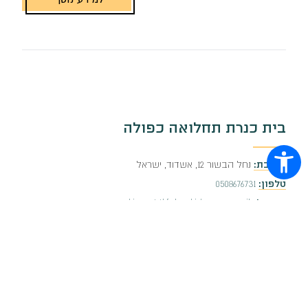
כתובת:
כנרת 28, אשדוד, ישראל
טלפון:
08-8679723
אימייל:
kineret@kidumpro.co.il
פקס:
08-9467331
מנהל:
משה פנחסוב
למידע נוסף