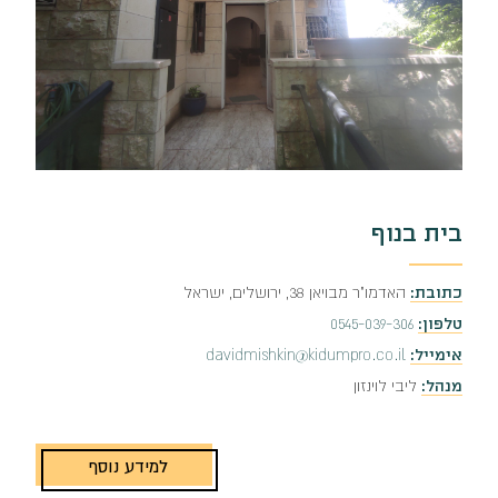
בית בנוף
כתובת:
האדמו"ר מבויאן 38, ירושלים, ישראל
טלפון:
0545-039-306
אימייל:
davidmishkin@kidumpro.co.il
מנהל:
ליבי לוינזון
למידע נוסף