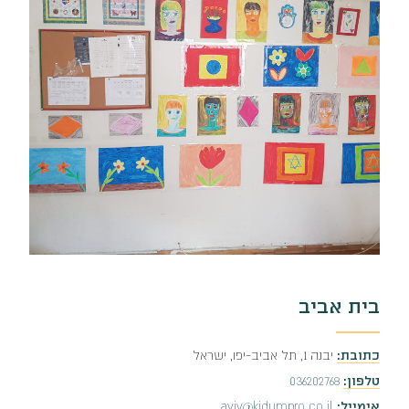
בית אביב
כתובת:
יבנה 1, תל אביב-יפו, ישראל
טלפון:
036202768
אימייל:
aviv@kidumpro.co.il