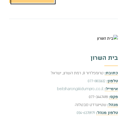
בית השרון
כתובת:
טרומפלדור 8, רמת השרון, ישראל
טלפון:
077-8831612
אימייל:
beitsharon@kidumpro.co.il
פקס:
077-3447498
מנהל:
שטיינגרדט סבטלנה
טלפון מנהל:
054-6378979