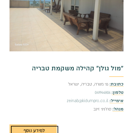
"מול גולן" קהילה משקמת טבריה
כתובת:
גני מנורה, טבריה, ישראל
טלפון:
049944806
אימייל:
zeinab@kidumpro.co.il
מנהל:
סח'ניני זינב
למידע נוסף