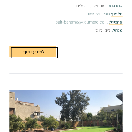
כתובת:
רמות אלון, ירושלים
טלפון:
053-550-7818⁩
אימייל:
bait-barama@kidumpro.co.il
מנהל:
ליבי לוינזון
למידע נוסף