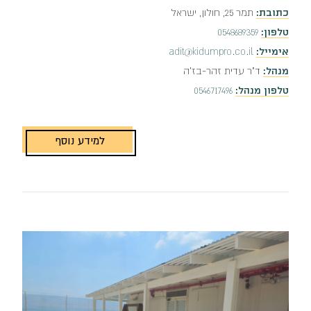
כתובת:
תמר 25, חולון, ישראל
טלפון:
0548689359
אימייל:
adit@kidumpro.co.il
מנהל:
ד"ר עדית זהר-בז'ה
טלפון מנהל:
0546717496
למידע נוסף