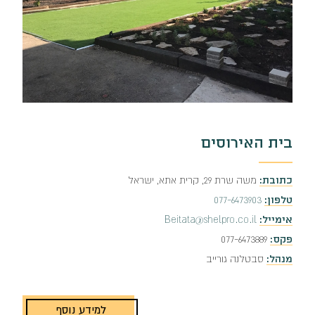
בית האירוסים
כתובת:
משה שרת 29, קרית אתא, ישראל
טלפון:
077-6473903
אימייל:
Beitata@shelpro.co.il
פקס:
077-6473889
מנהל:
סבטלנה גורייב
למידע נוסף