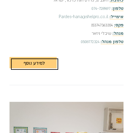
טלפון:
‭074-7289697‬
אימייל:
Pardes-hana@shelpro.co.il
פקס:
‭153747363354‬
מנהל:
שיבלי ניזאר
טלפון מנהל:
0508772324
למידע נוסף