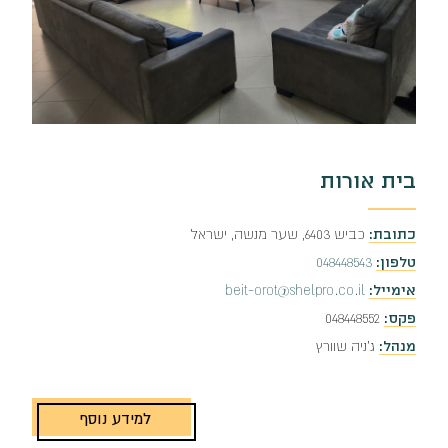
בית אורות
כתובת:
כביש 6403, שער מנשה, ישראל
טלפון:
048448543
אימייל:
beit-orot@shelpro.co.il
פקס:
048448552
מנהל:
ג'ניה שוורץ
למידע נוסף