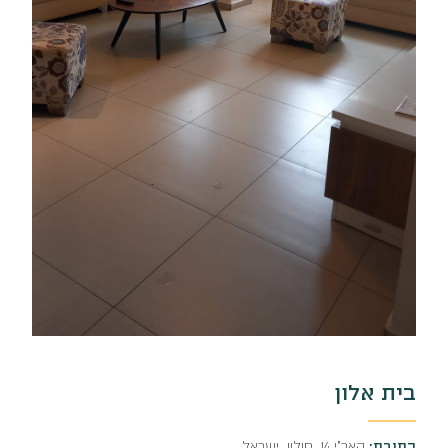
בית אלון
כתובת:
האר"י 14, חולון, ישראל