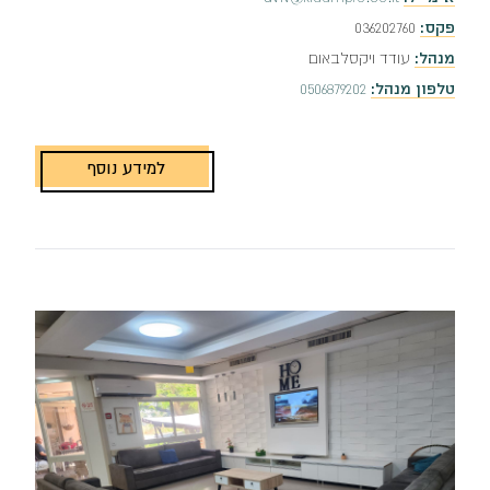
פקס:
036202760
מנהל:
עודד ויקסלבאום
טלפון מנהל:
0506879202
למידע נוסף